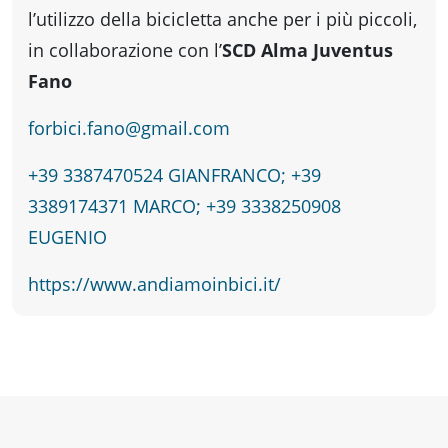
fare
l’utilizzo della bicicletta anche per i più piccoli,
in collaborazione con l’
SCD Alma Juventus
Percorsi
Fano
storici
forbici.fano@gmail.com
+39 3387470524 GIANFRANCO; +39
Enogastronomia
3389174371 MARCO; +39 3338250908
EUGENIO
Informazioni
https://www.andiamoinbici.it/
Guide
Fano