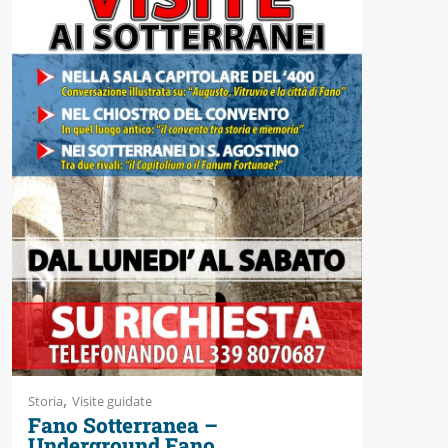
Accessibili
,
Storia
Visite guidate
Fano Sotterranea –
Underground Fano