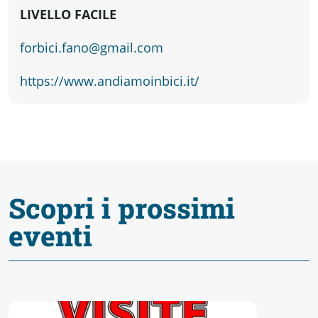
fare
LIVELLO FACILE
Percorsi
forbici.fano@gmail.com
https://www.andiamoinbici.it/
storici
Enogastronomia
Informazioni
Scopri i prossimi
eventi
Guide
Fano