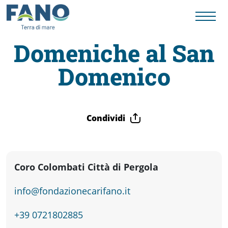
Domeniche al San
Domenico
Fano
Visit
Condividi
Card
Cose
Coro Colombati Città di Pergola
info@fondazionecarifano.it
da
+39 0721802885