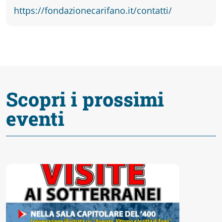
fare
https://fondazionecarifano.it/contatti/
Percorsi
storici
Scopri i prossimi
Enogastronomia
eventi
Informazioni
Guide
Fano