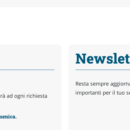
Newslet
Resta sempre aggiornat
importanti per il tuo 
à ad ogni richiesta
omenica.