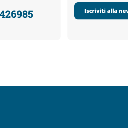
Iscriviti alla n
3426985