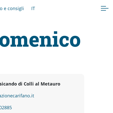
fo e consigli
IT
Domenico
icando di Colli al Metauro
zionecarifano.it
802885