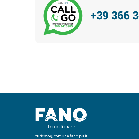
+39 366 
Facebook
Instagram
turismo@comune.fano.pu.it