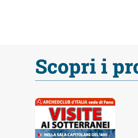
fare
Percorsi
storici
Scopri i pr
Enogastronomia
Informazioni
Guide
Fano