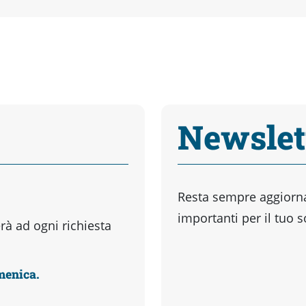
Newslet
Resta sempre aggiornat
importanti per il tuo 
à ad ogni richiesta
omenica.