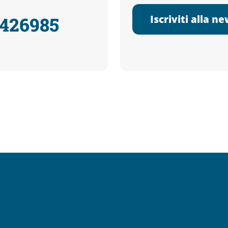
Iscriviti alla n
3426985