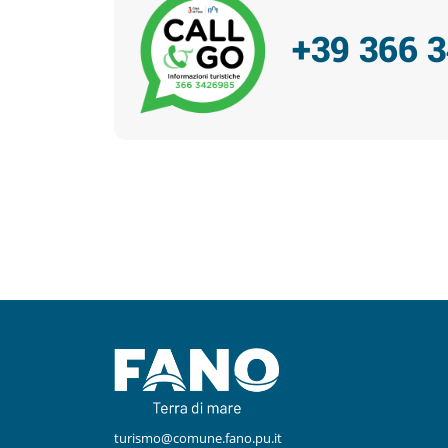
+39 366 
Facebook
Instagram
turismo@comune.fano.pu.it