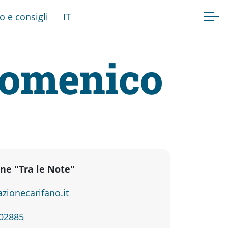
fo e consigli
IT
Domenico
ne "Tra le Note"
zionecarifano.it
802885