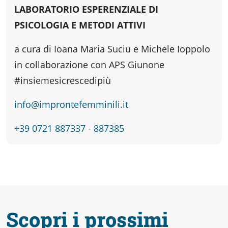
fare
LABORATORIO ESPERENZIALE DI
PSICOLOGIA E METODI ATTIVI
Percorsi
a cura di Ioana Maria Suciu e Michele Ioppolo
storici
in collaborazione con APS Giunone
#insiemesicrescedipiù
Enogastronomia
info@improntefemminili.it
+39 0721 887337 - 887385
Informazioni
Guide
Fano
Scopri i prossimi