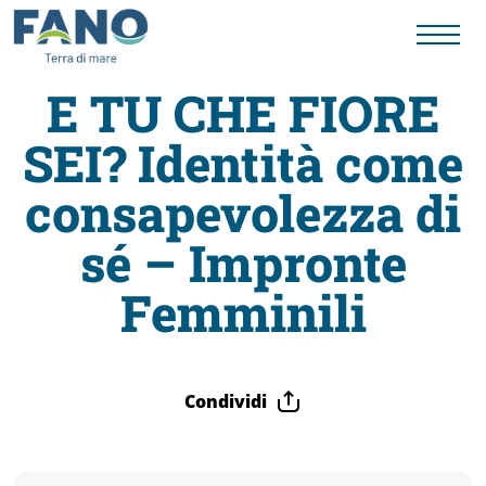
E TU CHE FIORE
SEI? Identità come
Fano
consapevolezza di
Visit
sé – Impronte
Card
Femminili
Cose
Condividi
da