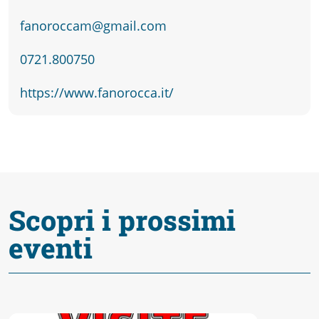
fare
fanoroccam@gmail.com
Percorsi
0721.800750
storici
https://www.fanorocca.it/
Enogastronomia
Informazioni
Scopri i prossimi
eventi
Guide
Fano