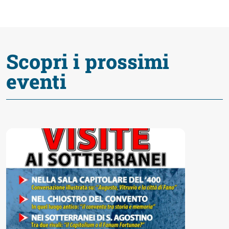
fare
Percorsi
Scopri i prossimi
storici
eventi
Enogastronomia
Informazioni
Guide
Fano