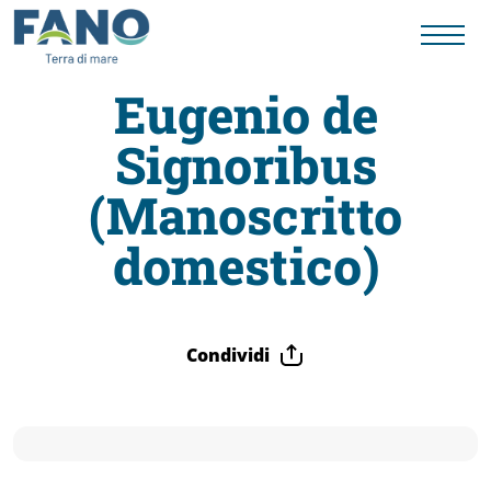
Eugenio de
Signoribus
Fano
(Manoscritto
Visit
domestico)
Card
Condividi
Cose
da