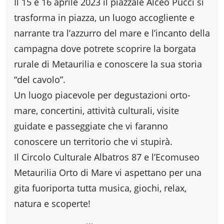
fare
Il 15 e 16 aprile 2023 il piazzale Alceo Pucci si
trasforma in piazza, un luogo accogliente e
Percorsi
narrante tra l’azzurro del mare e l’incanto della
campagna dove potrete scoprire la borgata
storici
rurale di Metaurilia e conoscere la sua storia
“del cavolo”.
Un luogo piacevole per degustazioni orto-
Enogastronomia
mare, concertini, attività culturali, visite
guidate e passeggiate che vi faranno
Informazioni
conoscere un territorio che vi stupirà.
Il Circolo Culturale Albatros 87 e l’Ecomuseo
Guide
Metaurilia Orto di Mare vi aspettano per una
gita fuoriporta tutta musica, giochi, relax,
Fano
natura e scoperte!