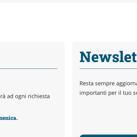
Newslet
Resta sempre aggiornat
importanti per il tuo 
à ad ogni richiesta
omenica.