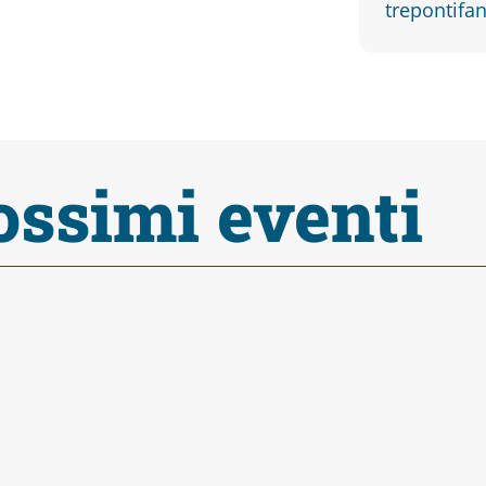
trepontif
ossimi eventi