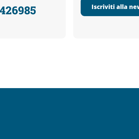
Iscriviti alla n
3426985