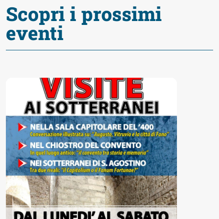
fare
Scopri i prossimi
eventi
Percorsi
storici
Enogastronomia
Informazioni
Guide
Fano