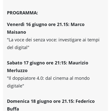
fare
PROGRAMMA:
Percorsi
Venerdì 16 giugno ore 21.15: Marco
storici
Maisano
"La voce dei senza voce: investigare ai tempi
del digital"
Enogastronomia
Sabato 17 giugno ore 21:15: Maurizio
Informazioni
Merluzzo
"Il doppiatore 4.0: dal cinema al mondo
Guide
digitale"
Fano
Domenica 18 giugno ore 21.15: Federico
Buffa