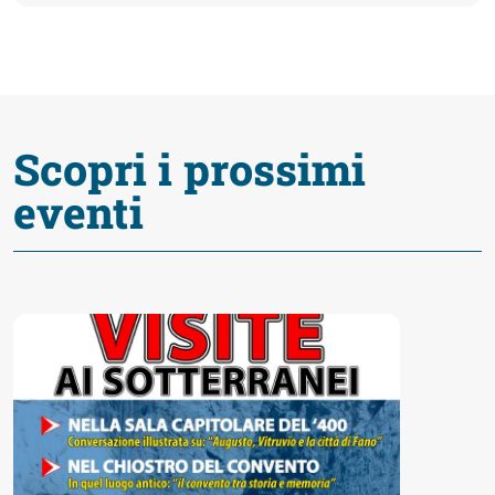
fare
Percorsi
storici
Scopri i prossimi
eventi
Enogastronomia
Informazioni
Guide
Fano