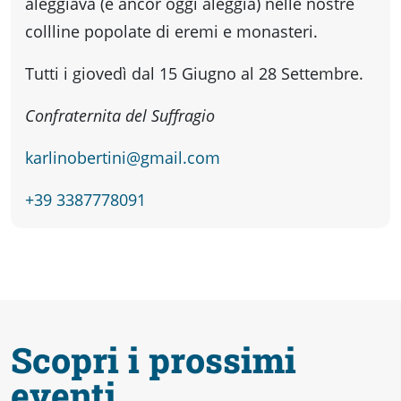
fare
aleggiava (e ancor oggi aleggia) nelle nostre
collline popolate di eremi e monasteri.
Percorsi
Tutti i giovedì dal 15 Giugno al 28 Settembre.
storici
Confraternita del Suffragio
karlinobertini@gmail.com
Enogastronomia
+39 3387778091
Informazioni
Guide
Scopri i prossimi
Fano
eventi