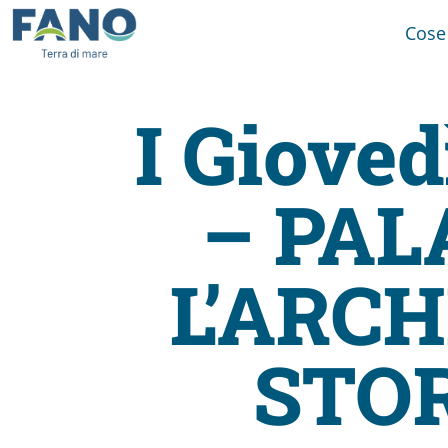
Cose
I Gioved
Fano
– PAL
Visit
Card
L’ARC
Cose
STOR
da