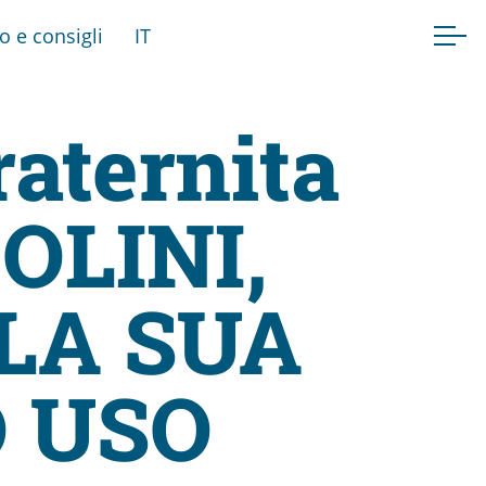
fo e consigli
IT
raternita
OLINI,
LA SUA
O USO