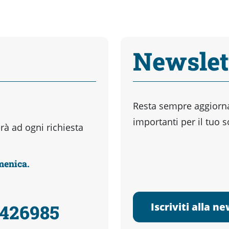
Newslet
Resta sempre aggiornat
importanti per il tuo 
à ad ogni richiesta
omenica.
Iscriviti alla n
3426985