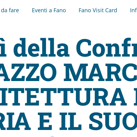
 da fare
Eventi a Fano
Fano Visit Card
In
ì della Conf
AZZO MARC
HITETTURA 
IA E IL SU