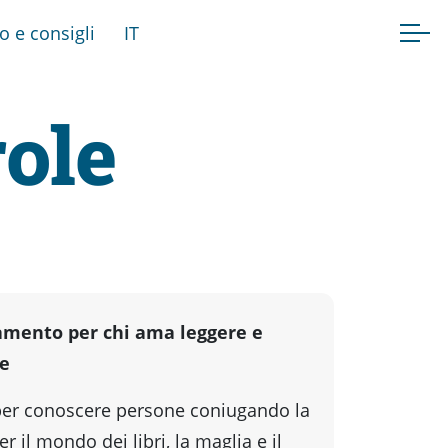
fo e consigli
IT
role
amento per chi ama leggere e
re
er conoscere persone coniugando la
r il mondo dei libri, la maglia e il