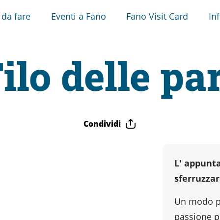
 da fare
Eventi a Fano
Fano Visit Card
In
Filo delle pa
Condividi
L' appunt
sferruzza
Un modo p
passione pe