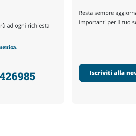
Resta sempre aggiornat
importanti per il tuo 
à ad ogni richiesta
omenica.
Iscriviti alla n
3426985