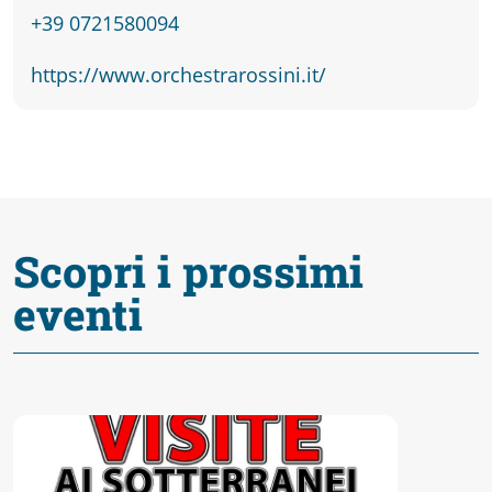
fare
+39 0721580094
Percorsi
https://www.orchestrarossini.it/
storici
Enogastronomia
Scopri i prossimi
Informazioni
eventi
Guide
Fano