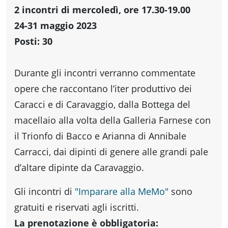
fare
2 incontri di mercoledì, ore 17.30-19.00
24-31 maggio 2023
Percorsi
Posti: 30
storici
Durante gli incontri verranno commentate
opere che raccontano l’iter produttivo dei
Enogastronomia
Caracci e di Caravaggio, dalla Bottega del
macellaio alla volta della Galleria Farnese con
il Trionfo di Bacco e Arianna di Annibale
Informazioni
Carracci, dai dipinti di genere alle grandi pale
d’altare dipinte da Caravaggio.
Guide
Gli incontri di
"Imparare alla MeMo"
sono
Fano
gratuiti e riservati agli iscritti.
La prenotazione è obbligatoria: