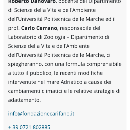
fare
Roberto Danovaro
, docente del Dipartimento
di Scienze della Vita e dell’Ambiente
dell’Università Politecnica delle Marche ed il
Percorsi
prof.
Carlo Cerrano
, responsabile del
storici
Laboratorio di Zoologia – Dipartimento di
Scienze della Vita e dell’Ambiente
dell’Università Politecnica delle Marche, ci
Enogastronomia
spiegheranno, con una formula comprensibile
a tutto il pubblico, le recenti modifiche
Informazioni
intervenute nel mare Adriatico a causa dei
cambiamenti climatici e le relative strategie di
Guide
adattamento.
info@fondazionecarifano.it
Fano
+ 39 0721 802885