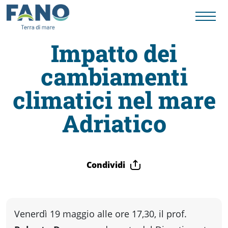
Impatto dei
cambiamenti
Fano
climatici nel mare
Visit
Adriatico
Card
Condividi
Cose
da
V
enerdì 19 maggio
alle
ore 17,30
, il
prof.