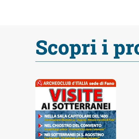
fare
Percorsi
Scopri i pr
storici
Enogastronomia
Informazioni
Guide
Fano