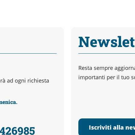
Newslet
Resta sempre aggiornat
importanti per il tuo 
à ad ogni richiesta
omenica.
Iscriviti alla n
3426985