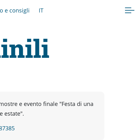
fo e consigli
IT
nili
mostre e evento finale "Festa di una
e estate".
887385