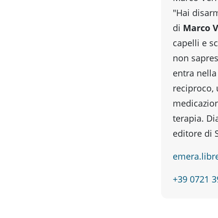
"Hai disar
di
Marco V
capelli e sc
non saprest
entra nell
reciproco,
medicazion
terapia. Di
editore di 
emera.lib
+39 0721 