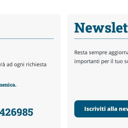
Newslet
Resta sempre aggiornat
importanti per il tuo 
à ad ogni richiesta
omenica.
Iscriviti alla n
3426985