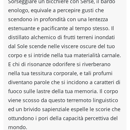
fare
Sorseggiare un bicchiere con Serse, il bardo
enologo, equivale a percepire gusti che
Percorsi
scendono in profondità con una lentezza
estenuante e pacificante al tempo stesso. Il
storici
distillato alchemico di frutti terreni inondati
dal Sole scende nelle viscere oscure del tuo
corpo e si intride nella tua materialità carnale.
Enogastronomia
E chi di risonanze odorifere si riverberano
nella tua tessitura corporale, e tali profumi
Informazioni
diventano parole che si incidono a caratteri di
fuoco sulle lastre della tua memoria. Il corpo
Guide
viene scosso da questo terremoto linguistico
ed un brivido sapienziale espelle le scorie che
Fano
ottundono i pori della capacità percettiva del
mondo.