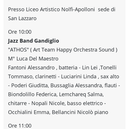
fare
Presso Liceo Artistico Nolfi-Apolloni sede di
San Lazzaro
Percorsi
Ore 10:00
storici
Jazz Band Gandiglio
"ATHOS" ( Art Team Happy Orchestra Sound )
Enogastronomia
M° Luca Del Maestro
Fantoni Alessandro , batteria - Lin Lei ,Tonelli
Tommaso, clarinetti - Luciarini Linda , sax alto
Informazioni
- Poderi Giuditta, Bussaglia Alessandra, flauti -
Biondolillo Federica, Lemchareq Salma,
Guide
chitarre - Nopali Nicole, basso elettrico -
Occhialini Emma, Bellancini Nicolò piano
Fano
Ore 11:00