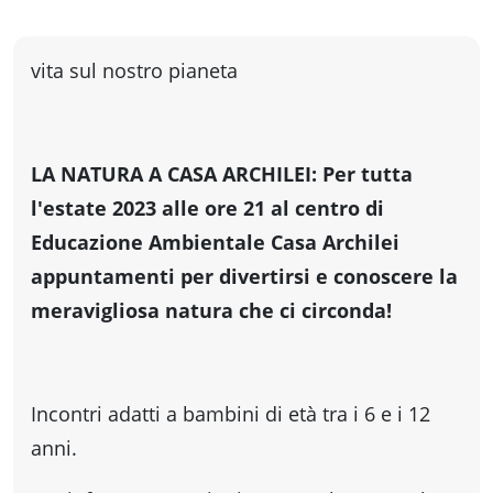
fare
vita sul nostro pianeta
Percorsi
storici
LA NATURA A CASA ARCHILEI: Per tutta
l'estate 2023 alle ore 21 al centro di
Enogastronomia
Educazione Ambientale Casa Archilei
appuntamenti per divertirsi e conoscere la
Informazioni
meravigliosa natura che ci circonda!
Guide
Incontri adatti a bambini di età tra i 6 e i 12
Fano
anni.