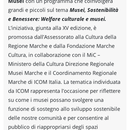
fare
Musei
con un programma che coinvolgerà
grandi e piccoli sul tema
Musei, Sostenibilità
e Benessere: Welfare culturale e musei.
Percorsi
L’iniziativa, giunta alla XV edizione, è
storici
promossa dall’Assessorato alla Cultura della
Regione Marche e dalla Fondazione Marche
Cultura, in collaborazione con il MiC –
Enogastronomia
Ministero della Cultura Direzione Regionale
Musei Marche e il Coordinamento Regionale
Informazioni
Marche di ICOM Italia. La tematica individuata
da ICOM rappresenta l’occasione per riflettere
Guide
su come i musei possano svolgere una
funzione di sostegno allo sviluppo sostenibile
Fano
delle nostre comunità e per consentire al
pubblico di riappropriarsi degli spazi