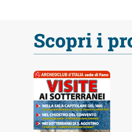
fare
Percorsi
Scopri i pr
storici
Enogastronomia
Informazioni
Guide
Fano