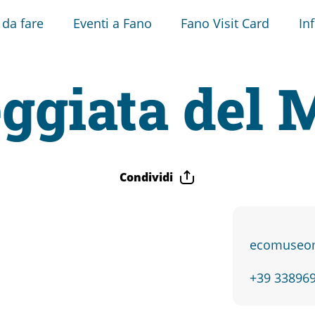
 da fare
Eventi a Fano
Fano Visit Card
In
ggiata del 
Condividi
ecomuseom
+39 33896