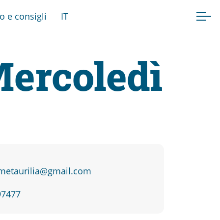
fo e consigli
IT
Mercoledì
etaurilia@gmail.com
97477