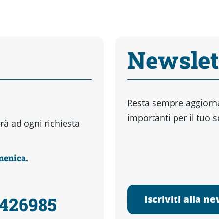
Newslet
Resta sempre aggiornat
importanti per il tuo 
à ad ogni richiesta
omenica.
Iscriviti alla n
3426985