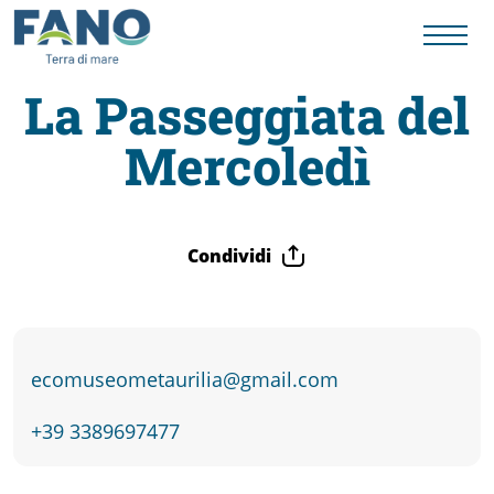
La Passeggiata del
Mercoledì
Fano
Visit
Condividi
Card
Cose
ecomuseometaurilia@gmail.com
da
+39 3389697477