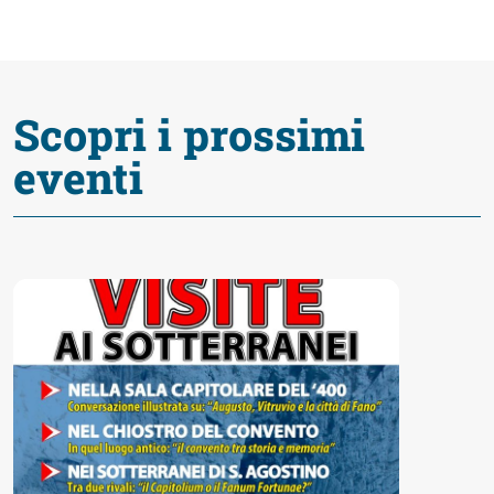
fare
Percorsi
Scopri i prossimi
storici
eventi
Enogastronomia
Informazioni
Guide
Fano