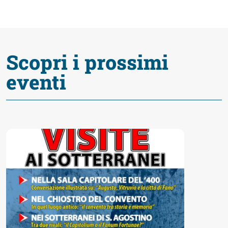
fare
Percorsi
Scopri i prossimi
storici
eventi
Enogastronomia
Informazioni
Guide
Fano