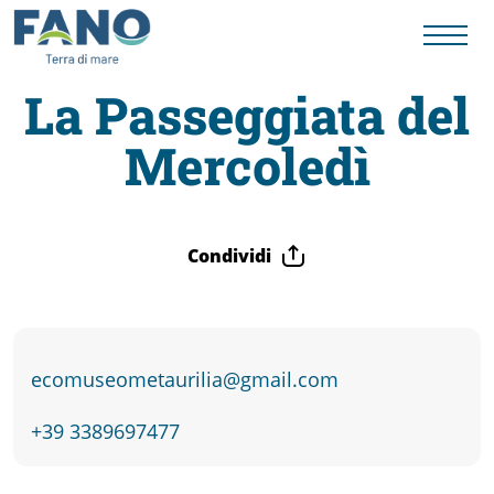
La Passeggiata del
Mercoledì
Fano
Visit
Condividi
Card
Cose
ecomuseometaurilia@gmail.com
da
+39 3389697477