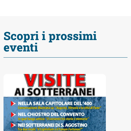
fare
Percorsi
Scopri i prossimi
storici
eventi
Enogastronomia
Informazioni
Guide
Fano