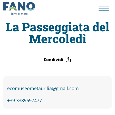
La Passeggiata del
Mercoledì
Fano
Visit
Condividi
Card
Cose
ecomuseometaurilia@gmail.com
da
+39 3389697477