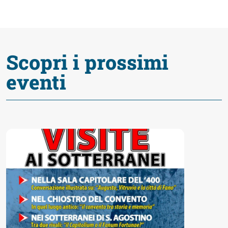
fare
Percorsi
Scopri i prossimi
storici
eventi
Enogastronomia
Informazioni
Guide
Fano