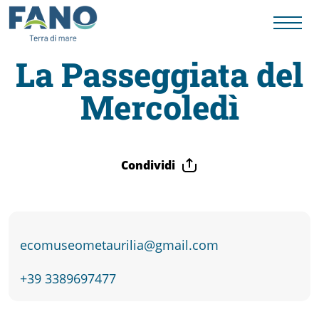
La Passeggiata del
Mercoledì
Fano
Visit
Condividi
Card
Cose
ecomuseometaurilia@gmail.com
da
+39 3389697477