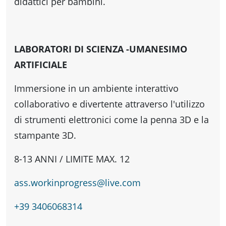
fare
didattici per bambini.
Percorsi
LABORATORI DI SCIENZA -UMANESIMO
storici
ARTIFICIALE
Immersione in un ambiente interattivo
Enogastronomia
collaborativo e divertente attraverso l'utilizzo
di strumenti elettronici come la penna 3D e la
stampante 3D.
Informazioni
8-13 ANNI / LIMITE MAX. 12
Guide
ass.workinprogress@live.com
Fano
+39 3406068314