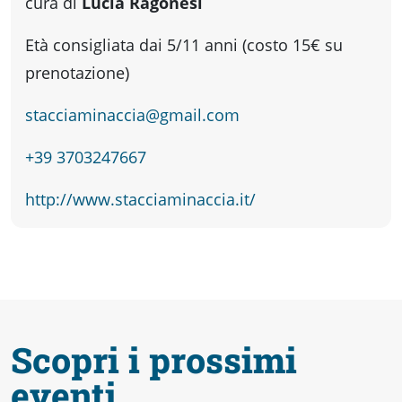
fare
cura di
Lucia Ragonesi
Età consigliata dai 5/11 anni (costo 15€ su
Percorsi
prenotazione)
storici
stacciaminaccia@gmail.com
+39 3703247667
Enogastronomia
http://www.stacciaminaccia.it/
Informazioni
Guide
Scopri i prossimi
Fano
eventi