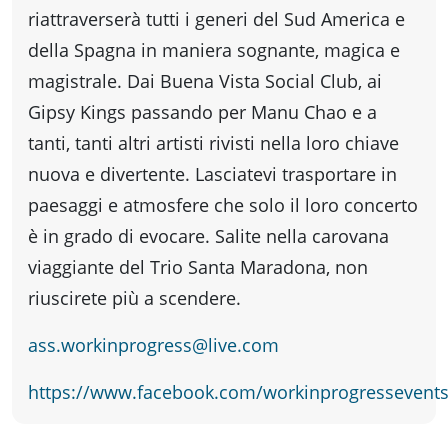
fare
riattraverserà tutti i generi del Sud America e
della Spagna in maniera sognante, magica e
Percorsi
magistrale. Dai Buena Vista Social Club, ai
Gipsy Kings passando per Manu Chao e a
storici
tanti, tanti altri artisti rivisti nella loro chiave
nuova e divertente. Lasciatevi trasportare in
Enogastronomia
paesaggi e atmosfere che solo il loro concerto
è in grado di evocare. Salite nella carovana
viaggiante del Trio Santa Maradona, non
Informazioni
riuscirete più a scendere.
Guide
ass.workinprogress@live.com
https://www.facebook.com/workinprogressevent
Fano