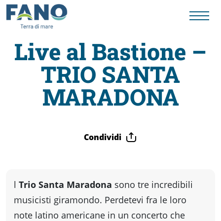
Live al Bastione –
TRIO SANTA
Fano
MARADONA
Visit
Card
Condividi
Cose
l
Trio Santa Maradona
sono tre incredibili
da
musicisti giramondo. Perdetevi fra le loro
note latino americane in un concerto che