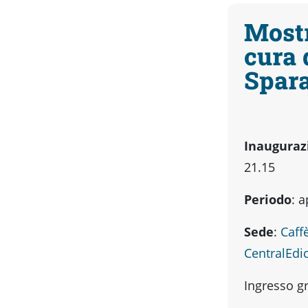
Mostr
cura 
Spara
Inauguraz
21.15
Periodo
: a
Sede
:
Caff
CentralEdi
Ingresso gr