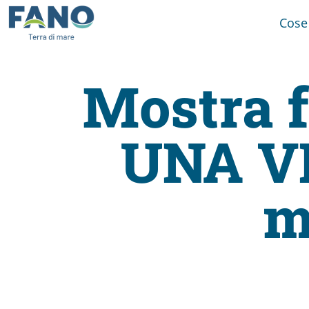
Cose
Mostra f
Fano
UNA VE
Visit
Card
m
Cose
da