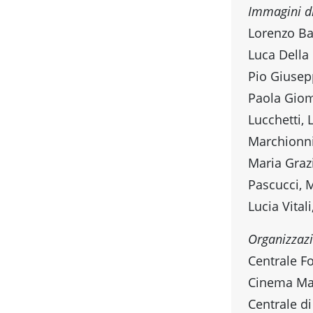
Immagini d
Lorenzo Ba
Luca Della 
Pio Giusep
Paola Giomb
Lucchetti, 
Marchionni
Maria Graz
Pascucci, M
Lucia Vitali
Organizzaz
Centrale Fo
Cinema Mase
Centrale d