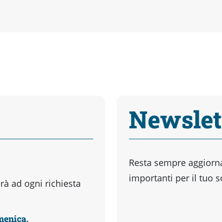
Newslet
Resta sempre aggiornat
importanti per il tuo 
à ad ogni richiesta
omenica.