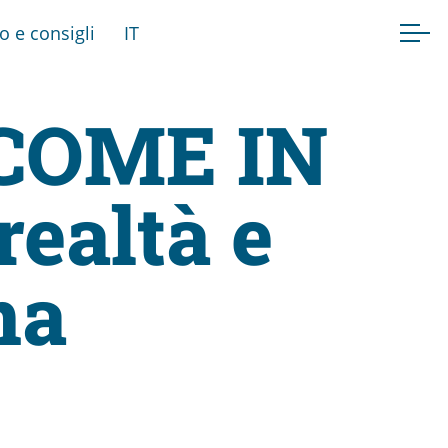
fo e consigli
IT
: COME IN
ealtà e
na