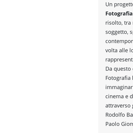
Un progett
Fotografia
risolto, tr
soggetto, s
contempora
volta alle 
rappresent
Da questo c
Fotografia
immaginario
cinema e d
attraverso 
Rodolfo Bat
Paolo Giom