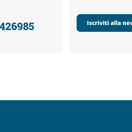
Iscriviti alla n
3426985