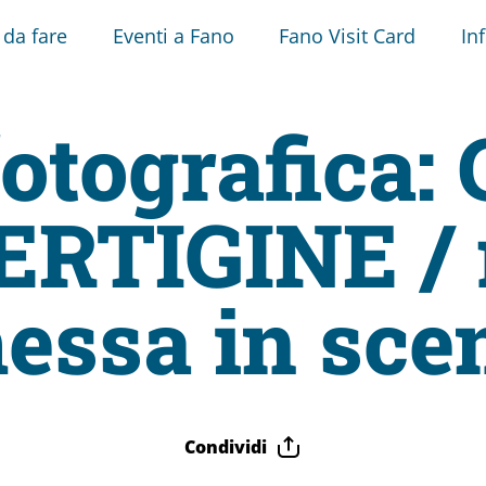
 da fare
Eventi a Fano
Fano Visit Card
In
otografica
RTIGINE / r
essa in sce
Condividi