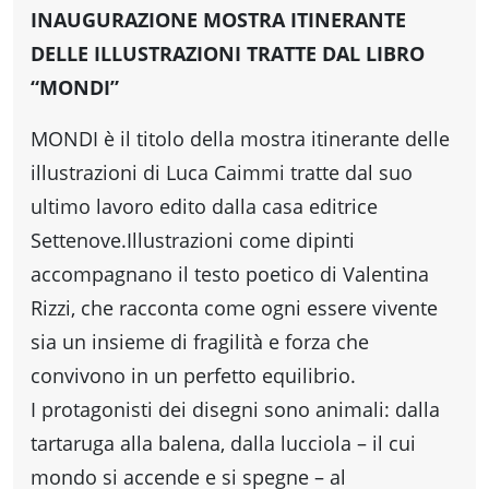
fare
INAUGURAZIONE MOSTRA ITINERANTE
DELLE ILLUSTRAZIONI TRATTE DAL LIBRO
Percorsi
“MONDI”
storici
MONDI è il titolo della mostra itinerante delle
illustrazioni di Luca Caimmi tratte dal suo
ultimo lavoro edito dalla casa editrice
Enogastronomia
Settenove.Illustrazioni come dipinti
accompagnano il testo poetico di Valentina
Informazioni
Rizzi, che racconta come ogni essere vivente
sia un insieme di fragilità e forza che
Guide
convivono in un perfetto equilibrio.
I protagonisti dei disegni sono animali: dalla
Fano
tartaruga alla balena, dalla lucciola – il cui
mondo si accende e si spegne – al