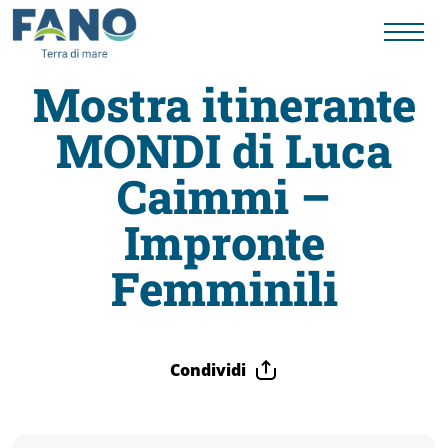
Mostra itinerante
MONDI di Luca
Fano
Caimmi –
Visit
Impronte
Card
Femminili
Cose
Condividi
da