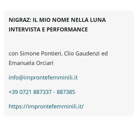
fare
NIGRAZ: IL MIO NOME NELLA LUNA
Percorsi
INTERVISTA E PERFORMANCE
storici
con Simone Pontieri, Clio Gaudenzi ed
Enogastronomia
Emanuela Orciari
info@improntefemminili.it
Informazioni
+39 0721 887337 - 887385
Guide
https://improntefemminili.it/
Fano