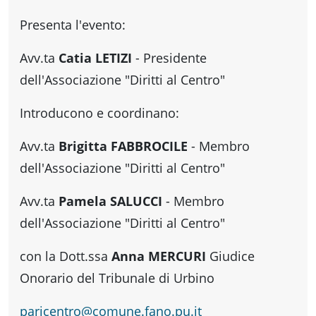
fare
Presenta l'evento:
Percorsi
Avv.ta
Catia LETIZI
- Presidente
dell'Associazione "Diritti al Centro"
storici
Introducono e coordinano:
Enogastronomia
Avv.ta
Brigitta FABBROCILE
- Membro
dell'Associazione "Diritti al Centro"
Informazioni
Avv.ta
Pamela SALUCCI
- Membro
dell'Associazione "Diritti al Centro"
Guide
con la Dott.ssa
Anna MERCURI
Giudice
Onorario del Tribunale di Urbino
Fano
paricentro@comune.fano.pu.it