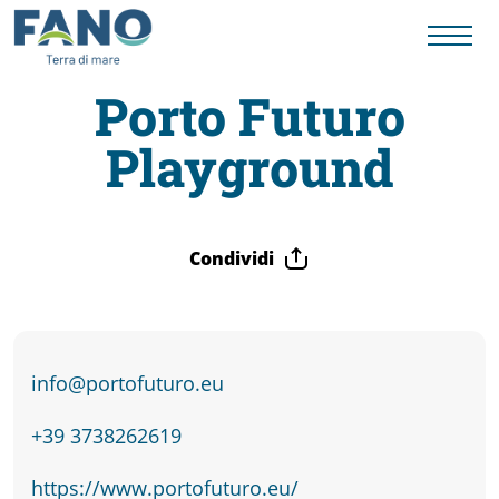
Porto Futuro
Playground
Fano
Visit
Condividi
Card
Cose
info@portofuturo.eu
da
+39 3738262619
https://www.portofuturo.eu/