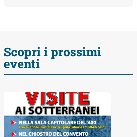
fare
Percorsi
storici
Scopri i prossimi
eventi
Enogastronomia
Informazioni
Guide
Fano