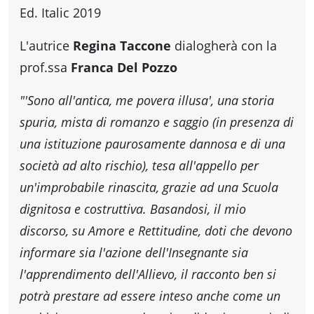
fare
Ed. Italic 2019
L'autrice
Regina Taccone
dialogherà con la
Percorsi
prof.ssa
Franca Del Pozzo
storici
"'Sono all'antica, me povera illusa', una storia
spuria, mista di romanzo e saggio (in presenza di
Enogastronomia
una istituzione paurosamente dannosa e di una
società ad alto rischio), tesa all'appello per
un'improbabile rinascita, grazie ad una Scuola
Informazioni
dignitosa e costruttiva. Basandosi, il mio
discorso, su Amore e Rettitudine, doti che devono
Guide
informare sia l'azione dell'Insegnante sia
l'apprendimento dell'Allievo, il racconto ben si
Fano
potrà prestare ad essere inteso anche come un