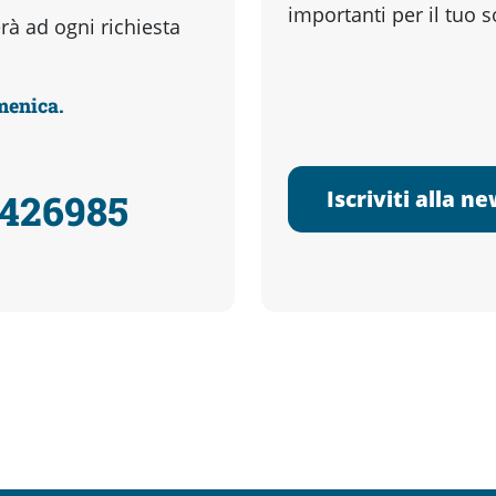
importanti per il tuo 
à ad ogni richiesta
omenica.
Iscriviti alla n
3426985