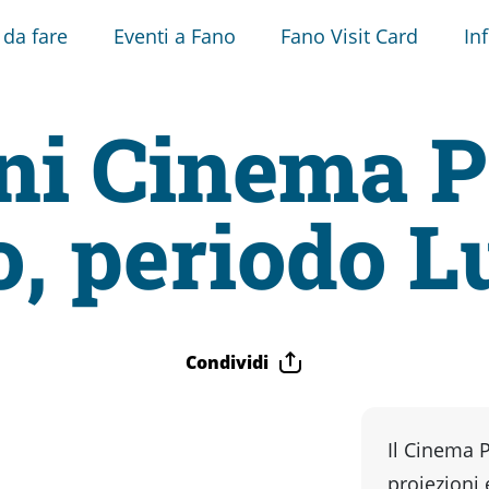
 da fare
Eventi a Fano
Fano Visit Card
In
ni Cinema 
, periodo L
Condividi
Il Cinema P
proiezioni 