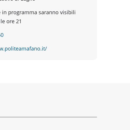
e in programma saranno visibili
le ore 21
50
w.politeamafano.it/