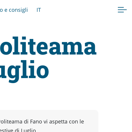
fo e consigli
IT
Politeama
uglio
oliteama di Fano vi aspetta con le
estive di Luglio