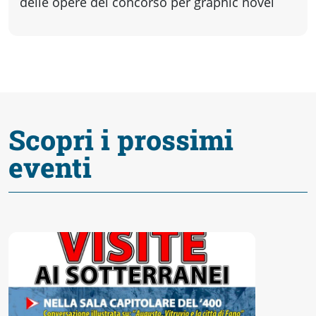
fare
delle opere del concorso per graphic novel
Percorsi
storici
Scopri i prossimi
Enogastronomia
eventi
Informazioni
Guide
Fano