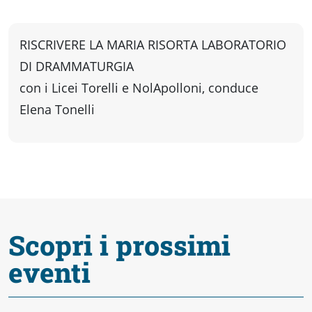
fare
RISCRIVERE LA MARIA RISORTA LABORATORIO
Percorsi
DI DRAMMATURGIA
storici
con i Licei Torelli e NolApolloni, conduce
Elena Tonelli
Enogastronomia
Informazioni
Scopri i prossimi
Guide
eventi
Fano