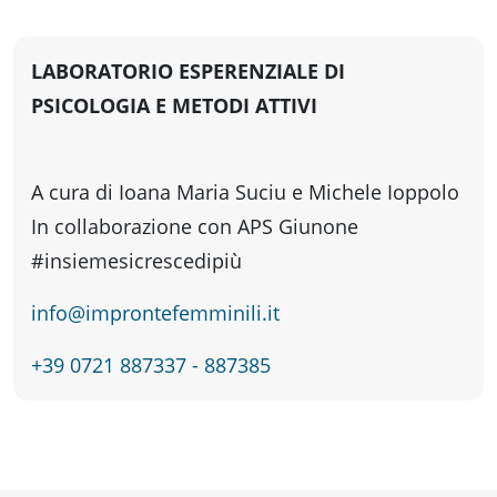
fare
LABORATORIO ESPERENZIALE DI
Percorsi
PSICOLOGIA E METODI ATTIVI
storici
A cura di Ioana Maria Suciu e Michele Ioppolo
Enogastronomia
In collaborazione con APS Giunone
#insiemesicrescedipiù
Informazioni
info@improntefemminili.it
+39 0721 887337 - 887385
Guide
Fano