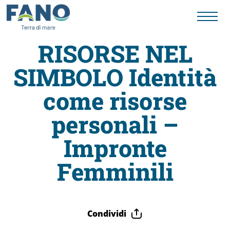
RISORSE NEL
SIMBOLO Identità
Fano
come risorse
Visit
personali –
Card
Impronte
Femminili
Cose
da
Condividi