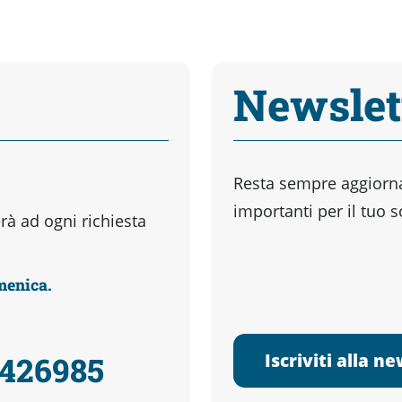
Newslet
Resta sempre aggiornat
importanti per il tuo 
à ad ogni richiesta
omenica.
Iscriviti alla n
3426985