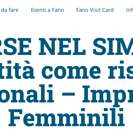
 da fare
Eventi a Fano
Fano Visit Card
In
RSE NEL SI
tità come ri
onali – Imp
Femminili