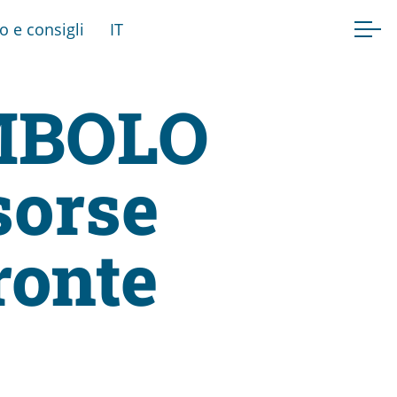
fo e consigli
IT
MBOLO
sorse
ronte