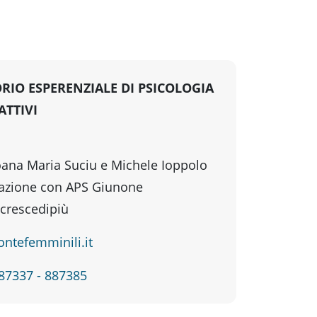
RIO ESPERENZIALE DI PSICOLOGIA
ATTIVI
Ioana Maria Suciu e Michele Ioppolo
razione con APS Giunone
crescedipiù
ntefemminili.it
87337 - 887385