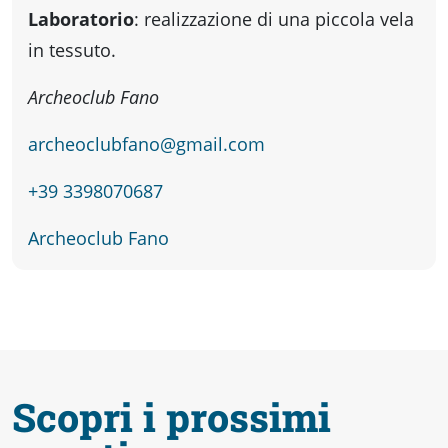
fare
Laboratorio
: realizzazione di una piccola vela
in tessuto.
Percorsi
Archeoclub Fano
storici
archeoclubfano@gmail.com
+39 3398070687
Enogastronomia
Archeoclub Fano
Informazioni
Guide
Fano
Scopri i prossimi