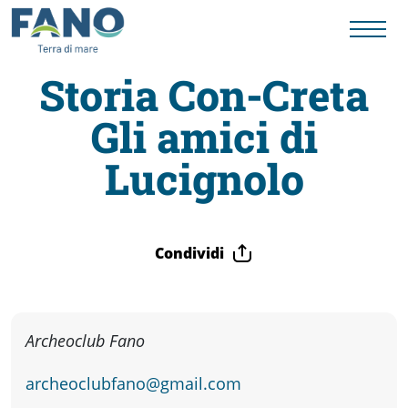
Storia Con-Creta
Gli amici di
Fano
Lucignolo
Visit
Card
Condividi
Cose
Archeoclub Fano
da
archeoclubfano@gmail.com