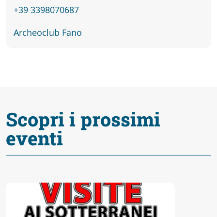
fare
+39 3398070687
Percorsi
Archeoclub Fano
storici
Enogastronomia
Scopri i prossimi
Informazioni
eventi
Guide
Fano