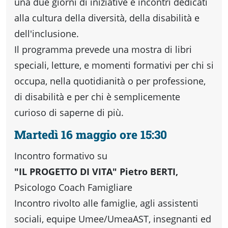
fare
una due giorni di iniziative e incontri dedicati
alla cultura della diversità, della disabilità e
Percorsi
dell'inclusione.
Il programma prevede una mostra di libri
storici
speciali, letture, e momenti formativi per chi si
occupa, nella quotidianità o per professione,
di disabilità e per chi è semplicemente
Enogastronomia
curioso di saperne di più.
Martedì 16 maggio ore 15:30
Informazioni
Incontro formativo su
"IL PROGETTO DI VITA" Pietro BERTI,
Guide
Psicologo Coach Famigliare
Fano
Incontro rivolto alle famiglie, agli assistenti
sociali, equipe Umee/UmeaAST, insegnanti ed