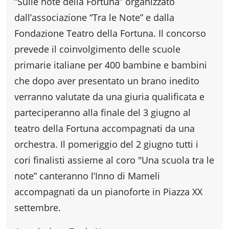
fare
“Sulle note della Fortuna” organizzato
dall’associazione “Tra le Note” e dalla
Fondazione Teatro della Fortuna. Il concorso
Percorsi
prevede il coinvolgimento delle scuole
storici
primarie italiane per 400 bambine e bambini
che dopo aver presentato un brano inedito
verranno valutate da una giuria qualificata e
Enogastronomia
parteciperanno alla finale del 3 giugno al
teatro della Fortuna accompagnati da una
Informazioni
orchestra. Il pomeriggio del 2 giugno tutti i
cori finalisti assieme al coro "Una scuola tra le
Guide
note” canteranno l’Inno di Mameli
accompagnati da un pianoforte in Piazza XX
Fano
settembre.