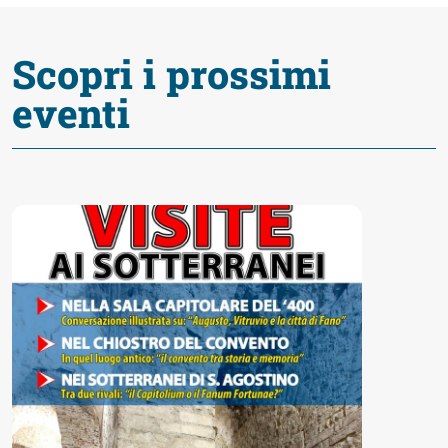
fare
Scopri i prossimi
Percorsi
eventi
storici
Enogastronomia
Informazioni
Guide
Fano