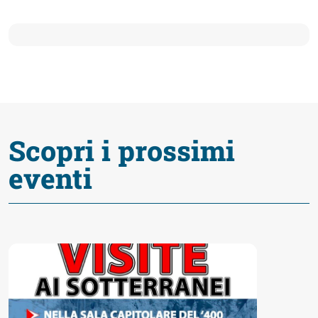
fare
Percorsi
storici
Enogastronomia
Scopri i prossimi
eventi
Informazioni
Guide
Fano