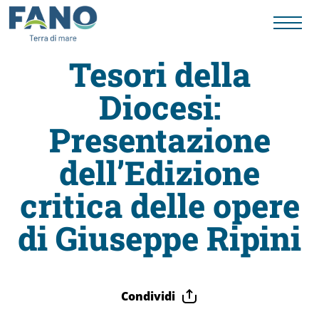
Tesori della
Diocesi:
Fano
Presentazione
Visit
dell’Edizione
Card
critica delle opere
di Giuseppe Ripini
Cose
da
Condividi